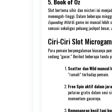
5.
Book of Oz
Slot bertema sihir dan misteri ini menja
menengah-tinggi. Dalam beberapa minggu
Expanding Wild
di game ini muncul lebih 
sensasi sekaligus peluang jackpot besar,
Ciri-Ciri Slot Microga
Para pemain berpengalaman biasanya puny
sedang “gacor.” Berikut beberapa tanda 
Scatter dan Wild muncul l
“ramah” terhadap pemain.
Free Spin aktif dalam jar
putaran gratis dalam sesi si
momentum gacornya.
Kemenangan kecil tapi ko