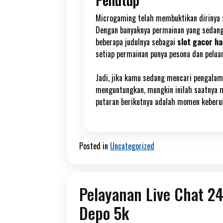
Microgaming telah membuktikan dirinya seb
Dengan banyaknya permainan yang sedang 
beberapa judulnya sebagai
slot gacor har
setiap permainan punya pesona dan peluan
Jadi, jika kamu sedang mencari pengalam
menguntungkan, mungkin inilah saatnya m
putaran berikutnya adalah momen keberun
Posted in
Uncategorized
Pelayanan Live Chat 24
Depo 5k