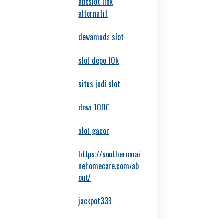
abcslot link
alternatif
dewamuda slot
slot depo 10k
situs judi slot
dewi 1000
slot gacor
https://southernmai
nehomecare.com/ab
out/
jackpot338