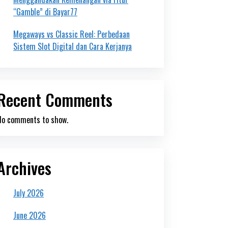
“Gamble” di Bayar77
Megaways vs Classic Reel: Perbedaan
Sistem Slot Digital dan Cara Kerjanya
Recent Comments
No comments to show.
Archives
July 2026
June 2026