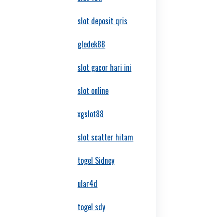
slot deposit qris
gledek88
slot gacor hari ini
slot online
xgslot88
slot scatter hitam
togel Sidney
ular4d
togel sdy