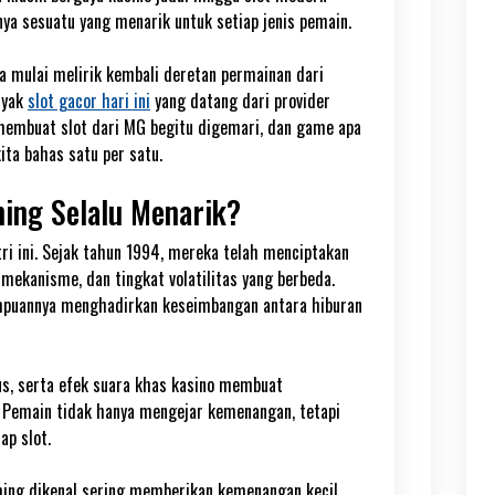
nya sesuatu yang menarik untuk setiap jenis pemain.
ia mulai melirik kembali deretan permainan dari
nyak
slot gacor hari ini
yang datang dari provider
g membuat slot dari MG begitu digemari, dan game apa
ita bahas satu per satu.
ing Selalu Menarik?
ri ini. Sejak tahun 1994, mereka telah menciptakan
 mekanisme, dan tingkat volatilitas yang berbeda.
puannya menghadirkan keseimbangan antara hiburan
lus, serta efek suara khas kasino membuat
 Pemain tidak hanya mengejar kemenangan, tetapi
ap slot.
ming dikenal sering memberikan kemenangan kecil