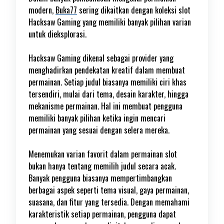
modern,
Buka77
sering dikaitkan dengan koleksi slot
Hacksaw Gaming yang memiliki banyak pilihan varian
untuk dieksplorasi.
Hacksaw Gaming dikenal sebagai provider yang
menghadirkan pendekatan kreatif dalam membuat
permainan. Setiap judul biasanya memiliki ciri khas
tersendiri, mulai dari tema, desain karakter, hingga
mekanisme permainan. Hal ini membuat pengguna
memiliki banyak pilihan ketika ingin mencari
permainan yang sesuai dengan selera mereka.
Menemukan varian favorit dalam permainan slot
bukan hanya tentang memilih judul secara acak.
Banyak pengguna biasanya mempertimbangkan
berbagai aspek seperti tema visual, gaya permainan,
suasana, dan fitur yang tersedia. Dengan memahami
karakteristik setiap permainan, pengguna dapat