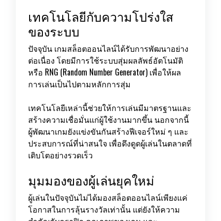
เทคโนโลยีกับความโปร่งใส
ของระบบ
ปัจจุบัน เกมสล็อตออนไลน์ได้รับการพัฒนาอย่าง
ต่อเนื่อง โดยมีการใช้ระบบสุ่มผลลัพธ์อัตโนมัติ
หรือ RNG (Random Number Generator) เพื่อให้ผล
การเล่นเป็นไปตามหลักการสุ่ม
เทคโนโลยีเหล่านี้ช่วยให้การเล่นมีมาตรฐานและ
สร้างความเชื่อมั่นแก่ผู้ใช้งานมากขึ้น นอกจากนี้
ผู้พัฒนาเกมยังแข่งขันกันสร้างฟีเจอร์ใหม่ ๆ และ
ประสบการณ์ที่น่าสนใจ เพื่อดึงดูดผู้เล่นในตลาดที่
เติบโตอย่างรวดเร็ว
มุมมองของผู้เล่นยุคใหม่
ผู้เล่นในปัจจุบันไม่ได้มองสล็อตออนไลน์เพียงแค่
โอกาสในการลุ้นรางวัลเท่านั้น แต่ยังให้ความ
สำคัญกับกราฟิก คุณภาพของเกม และ