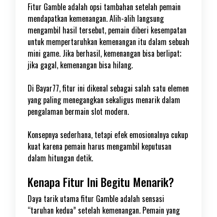
Fitur Gamble adalah opsi tambahan setelah pemain
mendapatkan kemenangan. Alih-alih langsung
mengambil hasil tersebut, pemain diberi kesempatan
untuk mempertaruhkan kemenangan itu dalam sebuah
mini game. Jika berhasil, kemenangan bisa berlipat;
jika gagal, kemenangan bisa hilang.
Di
Bayar77
, fitur ini dikenal sebagai salah satu elemen
yang paling menegangkan sekaligus menarik dalam
pengalaman bermain slot modern.
Konsepnya sederhana, tetapi efek emosionalnya cukup
kuat karena pemain harus mengambil keputusan
dalam hitungan detik.
Kenapa Fitur Ini Begitu Menarik?
Daya tarik utama fitur Gamble adalah sensasi
“taruhan kedua” setelah kemenangan. Pemain yang