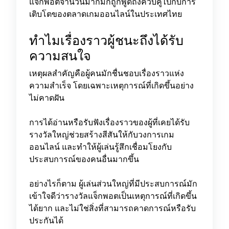
แจ็กพอตจำนวนมากมักถูกพูดถึงควบคู่ไปกับการ
เติบโตของตลาดเกมออนไลน์ในประเทศไทย
ทำไมเรื่องราวผู้ชนะถึงได้รับ
ความสนใจ
เหตุผลสำคัญคือผู้คนมักชื่นชอบเรื่องราวแห่ง
ความสำเร็จ โดยเฉพาะเหตุการณ์ที่เกิดขึ้นอย่าง
ไม่คาดฝัน
การได้อ่านหรือรับฟังเรื่องราวของผู้ที่เคยได้รับ
รางวัลใหญ่ช่วยสร้างสีสันให้กับวงการเกม
ออนไลน์ และทำให้ผู้เล่นรู้สึกเชื่อมโยงกับ
ประสบการณ์ของคนอื่นมากขึ้น
อย่างไรก็ตาม ผู้เล่นส่วนใหญ่ที่มีประสบการณ์มัก
เข้าใจดีว่ารางวัลแจ็กพอตเป็นเหตุการณ์ที่เกิดขึ้น
ได้ยาก และไม่ใช่สิ่งที่สามารถคาดการณ์หรือรับ
ประกันได้