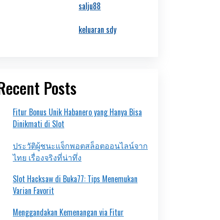
salju88
keluaran sdy
Recent Posts
Fitur Bonus Unik Habanero yang Hanya Bisa
Dinikmati di Slot
ประวัติผู้ชนะแจ็กพอตสล็อตออนไลน์จาก
ไทย เรื่องจริงที่น่าทึ่ง
Slot Hacksaw di Buka77: Tips Menemukan
Varian Favorit
Menggandakan Kemenangan via Fitur