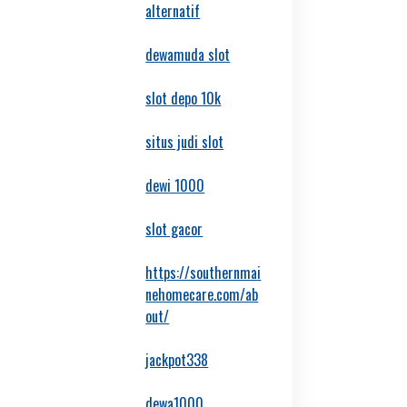
alternatif
dewamuda slot
slot depo 10k
situs judi slot
dewi 1000
slot gacor
https://southernmai
nehomecare.com/ab
out/
jackpot338
dewa1000