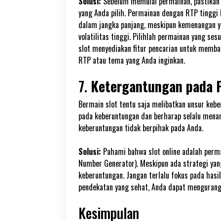
Solusi:
Sebelum memulai permainan, pastikan u
yang Anda pilih. Permainan dengan RTP tinggi
dalam jangka panjang, meskipun kemenangan y
volatilitas tinggi. Pilihlah permainan yang se
slot menyediakan fitur pencarian untuk memb
RTP atau tema yang Anda inginkan.
7.
Ketergantungan pada 
Bermain slot tentu saja melibatkan unsur kebe
pada keberuntungan dan berharap selalu menan
keberuntungan tidak berpihak pada Anda.
Solusi:
Pahami bahwa slot online adalah per
Number Generator). Meskipun ada strategi yang
keberuntungan. Jangan terlalu fokus pada hasi
pendekatan yang sehat, Anda dapat mengurangi
Kesimpulan