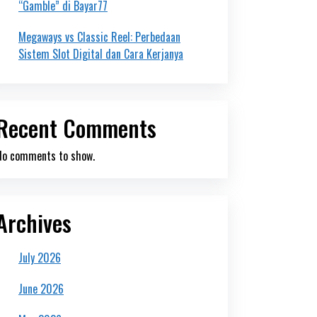
“Gamble” di Bayar77
Megaways vs Classic Reel: Perbedaan
Sistem Slot Digital dan Cara Kerjanya
Recent Comments
No comments to show.
Archives
July 2026
June 2026