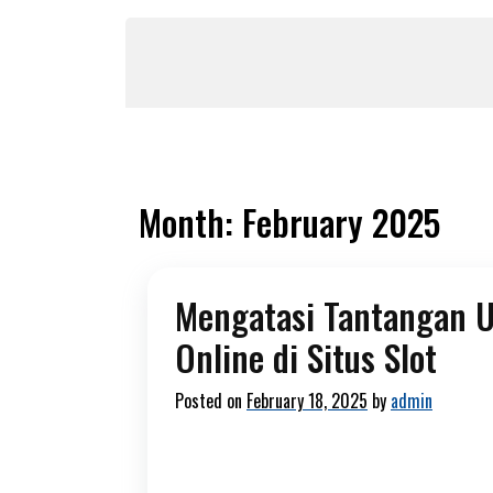
Skip
to
content
Month:
February 2025
Mengatasi Tantangan 
Online di Situs Slot
Posted on
February 18, 2025
by
admin