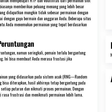
ntuk mempelajari RTP dan volatilitas dari permainan slot
 biasanya memberikan peluang menang yang lebih besar
ang didapatkan mungkin tidak sebesar permainan dengan
suai dengan gaya bermain dan anggaran Anda. Beberapa situs
antu Anda menemukan permainan yang tepat berdasarkan
Peruntungan
runtungan, namun seringkali, pemain terlalu bergantung
g. Ini bisa membuat Anda merasa frustasi jika
mainan yang didasarkan pada sistem acak (RNG—Random
 bisa diterapkan, hasil akhirnya tetap bergantung pada
l setiap putaran dan nikmati proses permainan. Dengan
 rasa frustrasi dan menikmati permainan lebih lama.