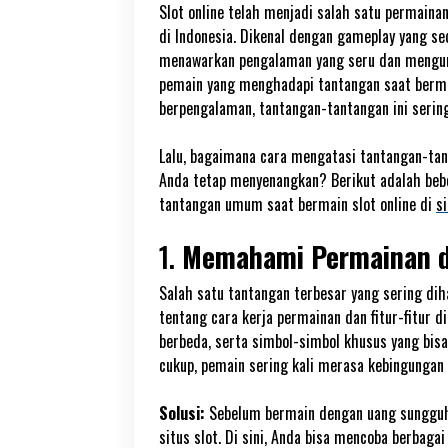
Slot online telah menjadi salah satu permainan
di Indonesia. Dikenal dengan gameplay yang s
menawarkan pengalaman yang seru dan mengun
pemain yang menghadapi tantangan saat bermai
berpengalaman, tantangan-tantangan ini seri
Lalu, bagaimana cara mengatasi tantangan-ta
Anda tetap menyenangkan? Berikut adalah be
tantangan umum saat bermain slot online di
si
1.
Memahami Permainan da
Salah satu tantangan terbesar yang sering di
tentang cara kerja permainan dan fitur-fitur d
berbeda, serta simbol-simbol khusus yang bis
cukup, pemain sering kali merasa kebingungan 
Solusi:
Sebelum bermain dengan uang sungguha
situs slot. Di sini, Anda bisa mencoba berbag