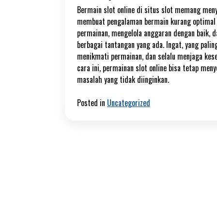
Bermain slot online di situs slot memang men
membuat pengalaman bermain kurang optimal j
permainan, mengelola anggaran dengan baik, d
berbagai tantangan yang ada. Ingat, yang pali
menikmati permainan, dan selalu menjaga kese
cara ini, permainan slot online bisa tetap m
masalah yang tidak diinginkan.
Posted in
Uncategorized