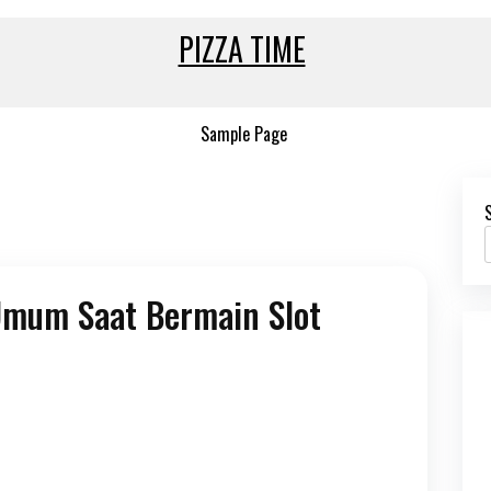
PIZZA TIME
Sample Page
Umum Saat Bermain Slot