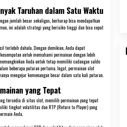
anyak Taruhan dalam Satu Waktu
ngan jumlah besar sekaligus, berharap bisa mendapatkan
un, ini adalah strategi yang berisiko tinggi dan bisa cepat
il terlebih dahulu. Dengan demikian, Anda dapat
i kesempatan untuk memahami permainan dengan lebih
l memungkinkan Anda untuk tetap memiliki cadangan saldo
alam beberapa putaran pertama. Ingat, permainan slot
 hanya mengejar kemenangan besar dalam satu kali putaran.
rmainan yang Tepat
ang tersedia di situs slot, memilih permainan yang tepat
iki tingkat volatilitas dan RTP (Return to Player) yang
bermain Anda.