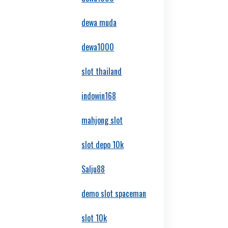
dewa muda
dewa1000
slot thailand
indowin168
mahjong slot
slot depo 10k
Salju88
demo slot spaceman
slot 10k