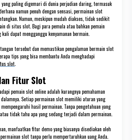
 yang paling digemari di dunia perjudian daring, termasuk
ederhana namun penuh dengan sensasi, permainan slot
tungkan. Namun, meskipun mudah diakses, tidak sedikit
n di situs slot. Bagi para pemula atau bahkan pemain
ng kali dapat mengganggu kenyamanan bermain.
ntangan tersebut dan memastikan pengalaman bermain slot
berapa tips yang bisa membantu Anda menghadapi
tus slot
.
n Fitur Slot
hadapi pemain slot online adalah kurangnya pemahaman
i dalamnya. Setiap permainan slot memiliki aturan yang
a mempengaruhi hasil permainan. Tanpa pengetahuan yang
atau tidak tahu apa yang sedang terjadi dalam permainan.
n, manfaatkan fitur demo yang biasanya disediakan oleh
ai permainan slot tanpa perlu mempertaruhkan uang Anda.