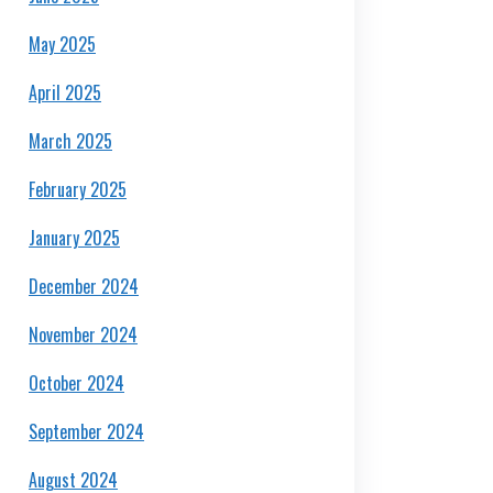
May 2025
April 2025
March 2025
February 2025
January 2025
December 2024
November 2024
October 2024
September 2024
August 2024