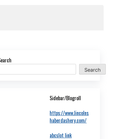
Search
Search
Sidebar/Blogroll
https://www.lincolns
haberdashery.com/
abcslot link