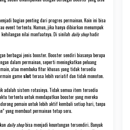
 menjadi bagian penting dari progres permainan. Koin ini bisa
atau event tertentu. Namun, jika hanya dibiarkan menumpuk
 kehilangan nilai manfaatnya. Di sinilah
daily shop
hadir
gan berbagai jenis booster. Booster sendiri biasanya berupa
ngan dalam permainan, seperti meningkatkan peluang
ain, atau membuka fitur khusus yang tidak tersedia
bermain game
slot
terasa lebih variatif dan tidak monoton.
k adalah sistem rotasinya. Tidak semua item tersedia
aktu tertentu untuk mendapatkan booster yang mereka
dorong pemain untuk lebih aktif kembali setiap hari, tanpa
an” yang membuat permainan tetap seru.
tkan
daily shop
bisa menjadi keuntungan tersendiri. Banyak