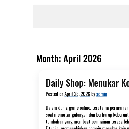
Skip
to
content
Month:
April 2026
Daily Shop: Menukar K
Posted on
April 28, 2026
by
admin
Dalam dunia game online, terutama permainan
soal memutar gulungan dan berharap keberunt
tambahan yang membuat permainan terasa lebi
Fitur ini memungkinkan pemain menukar koin y