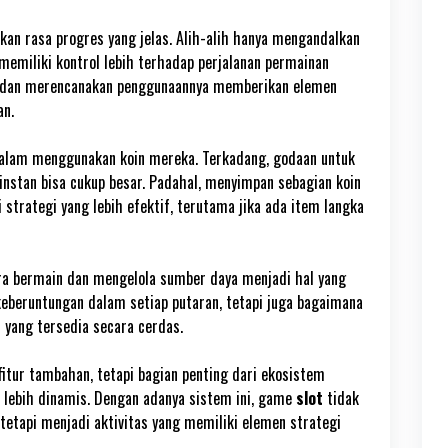
ikan rasa progres yang jelas. Alih-alih hanya mengandalkan
emiliki kontrol lebih terhadap perjalanan permainan
, dan merencanakan penggunaannya memberikan elemen
an.
 dalam menggunakan koin mereka. Terkadang, godaan untuk
nstan bisa cukup besar. Padahal, menyimpan sebagian koin
strategi yang lebih efektif, terutama jika ada item langka
ra bermain dan mengelola sumber daya menjadi hal yang
keberuntungan dalam setiap putaran, tetapi juga bagaimana
yang tersedia secara cerdas.
itur tambahan, tetapi bagian penting dari ekosistem
lebih dinamis. Dengan adanya sistem ini, game
slot
tidak
 tetapi menjadi aktivitas yang memiliki elemen strategi