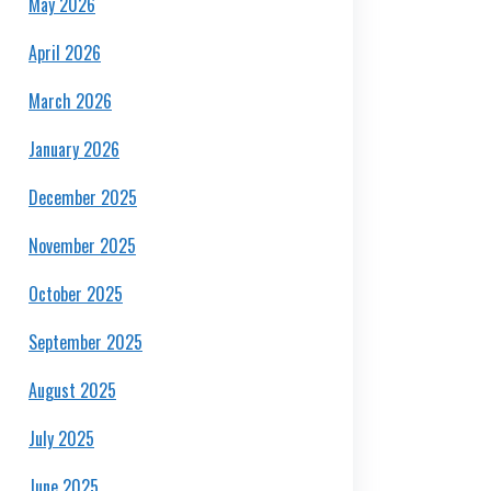
May 2026
April 2026
March 2026
January 2026
December 2025
November 2025
October 2025
September 2025
August 2025
July 2025
June 2025