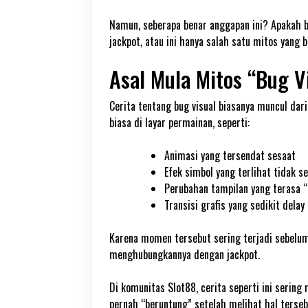
Namun, seberapa benar anggapan ini? Apakah b
jackpot, atau ini hanya salah satu mitos yan
Asal Mula Mitos “Bug V
Cerita tentang bug visual biasanya muncul dar
biasa di layar permainan, seperti:
Animasi yang tersendat sesaat
Efek simbol yang terlihat tidak 
Perubahan tampilan yang terasa 
Transisi grafis yang sedikit delay
Karena momen tersebut sering terjadi sebelu
menghubungkannya dengan jackpot.
Di komunitas Slot88, cerita seperti ini serin
pernah “beruntung” setelah melihat hal terseb