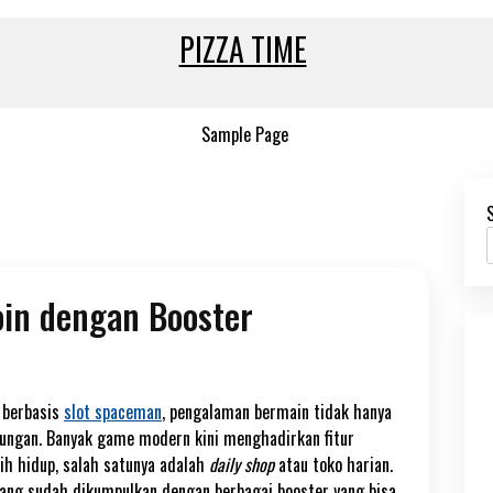
PIZZA TIME
Sample Page
oin dengan Booster
 berbasis
slot spaceman
, pengalaman bermain tidak hanya
ungan. Banyak game modern kini menghadirkan fitur
h hidup, salah satunya adalah
daily shop
atau toko harian.
ang sudah dikumpulkan dengan berbagai booster yang bisa