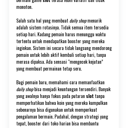
bermain game
slot
terasa lebih variatif dan tidak
monoton.
Salah satu hal yang membuat
daily shop
menarik
adalah sistem rotasinya. Tidak semua item tersedia
setiap hari. Kadang pemain harus menunggu waktu
tertentu untuk mendapatkan booster yang mereka
inginkan. Sistem ini secara tidak langsung mendorong
pemain untuk lebih aktif kembali setiap hari, tanpa
merasa dipaksa. Ada sensasi “mengecek kejutan”
yang membuat permainan tetap seru.
Bagi pemain baru, memahami cara memanfaatkan
daily shop
bisa menjadi keuntungan tersendiri. Banyak
yang awalnya hanya fokus pada putaran
slot
tanpa
memperhatikan bahwa koin yang mereka kumpulkan
sebenarnya bisa digunakan untuk memperkuat
pengalaman bermain. Padahal, dengan strategi yang
tepat, booster dari toko harian bisa membantu