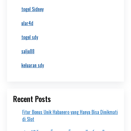
togel Sidney
ular4d
togel sdy
salju88
keluaran sdy
Recent Posts
Fitur Bonus Unik Habanero yang Hanya Bisa Dinikmati
di Slot