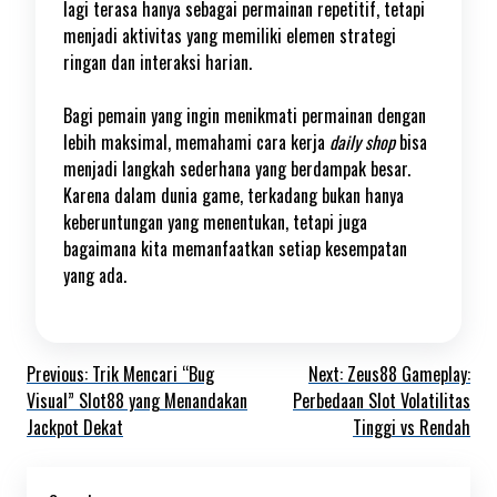
lagi terasa hanya sebagai permainan repetitif, tetapi
menjadi aktivitas yang memiliki elemen strategi
ringan dan interaksi harian.
Bagi pemain yang ingin menikmati permainan dengan
lebih maksimal, memahami cara kerja
daily shop
bisa
menjadi langkah sederhana yang berdampak besar.
Karena dalam dunia game, terkadang bukan hanya
keberuntungan yang menentukan, tetapi juga
bagaimana kita memanfaatkan setiap kesempatan
yang ada.
Post
Previous:
Trik Mencari “Bug
Next:
Zeus88 Gameplay:
Visual” Slot88 yang Menandakan
Perbedaan Slot Volatilitas
navigation
Jackpot Dekat
Tinggi vs Rendah