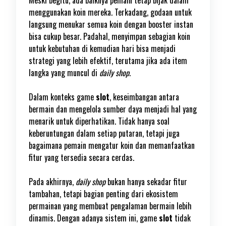
Meski begitu, ada baiknya pemain tetap bijak dalam
menggunakan koin mereka. Terkadang, godaan untuk
langsung menukar semua koin dengan booster instan
bisa cukup besar. Padahal, menyimpan sebagian koin
untuk kebutuhan di kemudian hari bisa menjadi
strategi yang lebih efektif, terutama jika ada item
langka yang muncul di
daily shop
.
Dalam konteks game
slot
, keseimbangan antara
bermain dan mengelola sumber daya menjadi hal yang
menarik untuk diperhatikan. Tidak hanya soal
keberuntungan dalam setiap putaran, tetapi juga
bagaimana pemain mengatur koin dan memanfaatkan
fitur yang tersedia secara cerdas.
Pada akhirnya,
daily shop
bukan hanya sekadar fitur
tambahan, tetapi bagian penting dari ekosistem
permainan yang membuat pengalaman bermain lebih
dinamis. Dengan adanya sistem ini, game
slot
tidak