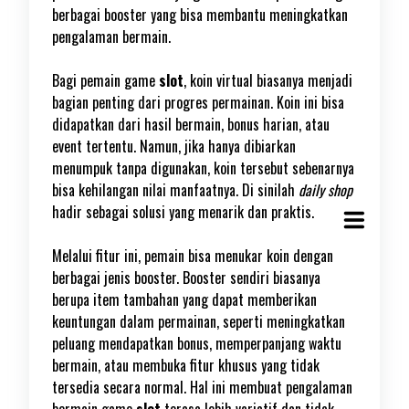
berbagai booster yang bisa membantu meningkatkan
pengalaman bermain.
Bagi pemain game
slot
, koin virtual biasanya menjadi
bagian penting dari progres permainan. Koin ini bisa
didapatkan dari hasil bermain, bonus harian, atau
event tertentu. Namun, jika hanya dibiarkan
menumpuk tanpa digunakan, koin tersebut sebenarnya
bisa kehilangan nilai manfaatnya. Di sinilah
daily shop
hadir sebagai solusi yang menarik dan praktis.
Melalui fitur ini, pemain bisa menukar koin dengan
berbagai jenis booster. Booster sendiri biasanya
berupa item tambahan yang dapat memberikan
keuntungan dalam permainan, seperti meningkatkan
peluang mendapatkan bonus, memperpanjang waktu
bermain, atau membuka fitur khusus yang tidak
tersedia secara normal. Hal ini membuat pengalaman