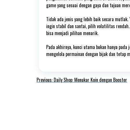
game yang sesuai dengan gaya dan tujuan mer
Tidak ada jenis yang lebih baik secara mutlak
ingin stabil dan santai, pilih volatilitas rendah
bisa menjadi pilihan menarik.
Pada akhirnya, kunci utama bukan hanya pada j
mengelola permainan dengan bijak dan tetap m
Post
Previous:
Daily Shop: Menukar Koin dengan Booster
navigation