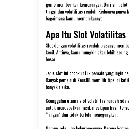
game memberikan kemenangan. Dari sini, slot b
tinggi dan volatilitas rendah. Keduanya punya
bagaimana kamu memainkannya.
Apa Itu Slot Volatilita
Slot dengan volatilitas rendah biasanya memb
kecil. Artinya, kamu mungkin akan lebih sering
besar.
Jenis slot ini cocok untuk pemain yang ingin b
Banyak pemain di Zeus88 memilih tipe ini ket
banyak risiko.
Keunggulan utama slot volatilitas rendah adal
untuk mendapatkan hasil, meskipun hasil terse
“ringan” dan tidak terlalu menegangkan.
Namun, ada juga kekurangannya. Karena kemena