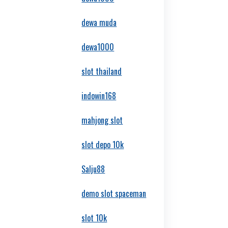
dewa muda
dewa1000
slot thailand
indowin168
mahjong slot
slot depo 10k
Salju88
demo slot spaceman
slot 10k