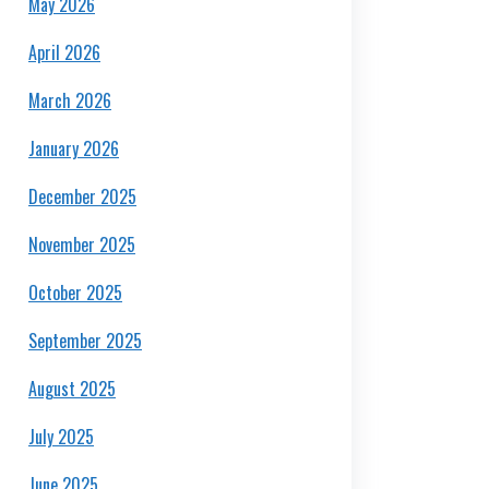
May 2026
April 2026
March 2026
January 2026
December 2025
November 2025
October 2025
September 2025
August 2025
July 2025
June 2025