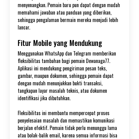
menyenangkan. Pemain baru pun dapat dengan mudah
memahami jawaban atau panduan yang diberikan,
sehingga pengalaman bermain mereka menjadi lebih
lancar.
Fitur Mobile yang Mendukung
Menggunakan WhatsApp dan Telegram memberikan
fleksibilitas tambahan bagi pemain Dewanaga77.
Aplikasi ini mendukung pengiriman pesan teks,
gambar, maupun dokumen, sehingga pemain dapat
dengan mudah menunjukkan bukti transaksi,
tangkapan layar masalah teknis, atau dokumen
identifikasi jika dibutuhkan.
Fleksibilitas ini membantu mempercepat proses
penyelesaian masalah dan memastikan komunikasi
berjalan efektif. Pemain tidak perlu menunggu lama
atau bolak-balik email, karena semua informasi bisa