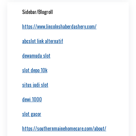
Sidebar/Blogroll
https://www.lincolnshaberdashery.com/
abcslot link alternatif
dewamuda slot
slot depo 10k
situs judi slot
dewi 1000
slot gacor
https://southernmainehomecare.com/about/