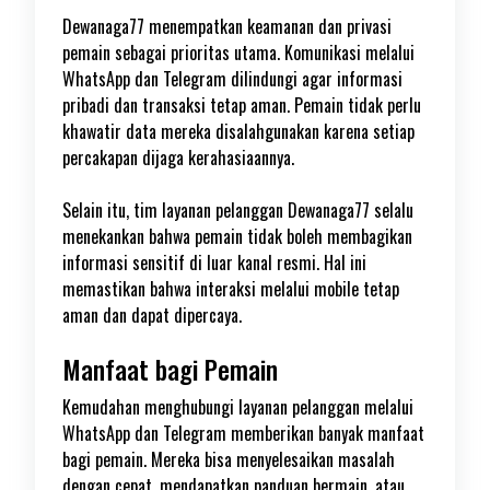
Dewanaga77 menempatkan keamanan dan privasi
pemain sebagai prioritas utama. Komunikasi melalui
WhatsApp dan Telegram dilindungi agar informasi
pribadi dan transaksi tetap aman. Pemain tidak perlu
khawatir data mereka disalahgunakan karena setiap
percakapan dijaga kerahasiaannya.
Selain itu, tim layanan pelanggan Dewanaga77 selalu
menekankan bahwa pemain tidak boleh membagikan
informasi sensitif di luar kanal resmi. Hal ini
memastikan bahwa interaksi melalui mobile tetap
aman dan dapat dipercaya.
Manfaat bagi Pemain
Kemudahan menghubungi layanan pelanggan melalui
WhatsApp dan Telegram memberikan banyak manfaat
bagi pemain. Mereka bisa menyelesaikan masalah
dengan cepat, mendapatkan panduan bermain, atau