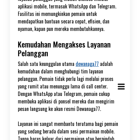
aplikasi mobile, termasuk WhatsApp dan Telegram.
Fasilitas ini memungkinkan pemain untuk
mendapatkan bantuan secara cepat, efisien, dan
nyaman, kapan pun mereka membutuhkannya.
Kemudahan Mengakses Layanan
Pelanggan
Salah satu keunggulan utama
dewanaga77
adalah
kemudahan dalam menghubungi tim layanan
pelanggan. Pemain tidak perlu lagi melalui proses
yang rumit atau menunggu lama di call center.
Dengan WhatsApp atau Telegram, pemain cukup
membuka aplikasi di ponsel mereka dan mengirim
pesan langsung ke akun resmi Dewanaga77.
Layanan ini sangat membantu terutama bagi pemain
yang sedang berada dalam sesi permainan mobile.
Tanpa harus keluar dari permainan atau berpindah