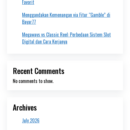
Favorit
Menggandakan Kemenangan via Fitur “Gamble” di
Bayar77
Megaways vs Classic Reel: Perbedaan Sistem Slot
Digital dan Cara Kerjanya
Recent Comments
No comments to show.
Archives
July 2026