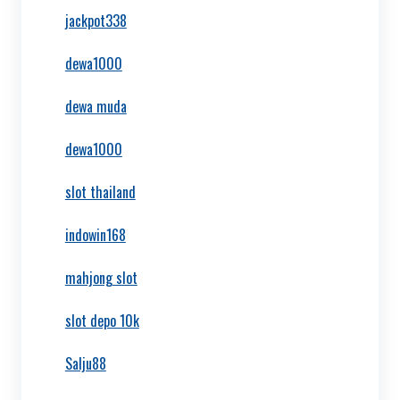
jackpot338
dewa1000
dewa muda
dewa1000
slot thailand
indowin168
mahjong slot
slot depo 10k
Salju88