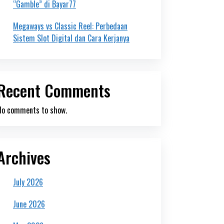
“Gamble” di Bayar77
Megaways vs Classic Reel: Perbedaan
Sistem Slot Digital dan Cara Kerjanya
Recent Comments
No comments to show.
Archives
July 2026
June 2026