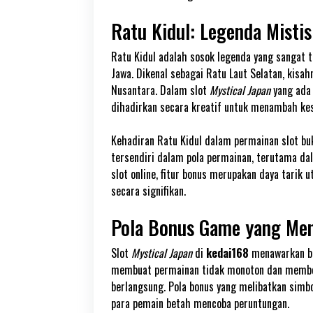
Ratu Kidul: Legenda Mistis
Ratu Kidul adalah sosok legenda yang sangat te
Jawa. Dikenal sebagai Ratu Laut Selatan, kisa
Nusantara. Dalam slot
Mystical Japan
yang ada
dihadirkan secara kreatif untuk menambah ke
Kehadiran Ratu Kidul dalam permainan slot b
tersendiri dalam pola permainan, terutama da
slot online, fitur bonus merupakan daya tari
secara signifikan.
Pola Bonus Game yang Mena
Slot
Mystical Japan
di
kedai168
menawarkan ber
membuat permainan tidak monoton dan memberi
berlangsung. Pola bonus yang melibatkan simb
para pemain betah mencoba peruntungan.