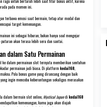
n ragu untuk bertaruh lebih saat fitur bonus aktif, karena
erada pada momen ini.
an terbawa emosi saat bermain, tetap atur modal dan
encapai target kemenangan.
mainan ini sebagai hiburan, bukan hanya soal mengejar
 putaran akan terasa lebih seru dan santai.
uan dalam Satu Permainan
ul ke dalam permainan slot ternyata memberikan sentuhan
ekadar permainan judi biasa. Di platform
kedai168
,
makna. Pola bonus game yang dirancang dengan baik
g yang ingin mencoba keberuntungan sekaligus merasakan
da dalam bermain slot online,
Mystical Japan
di
kedai168
r mendapatkan kemenangan, kamu juga akan diajak