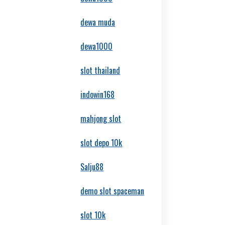
dewa muda
dewa1000
slot thailand
indowin168
mahjong slot
slot depo 10k
Salju88
demo slot spaceman
slot 10k