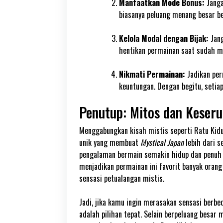
Manfaatkan Mode Bonus:
Janga
biasanya peluang menang besar b
Kelola Modal dengan Bijak:
Jang
hentikan permainan saat sudah m
Nikmati Permainan:
Jadikan per
keuntungan. Dengan begitu, setiap
Penutup: Mitos dan Keser
Menggabungkan kisah mistis seperti Ratu Kid
unik yang membuat
Mystical Japan
lebih dari s
pengalaman bermain semakin hidup dan penuh 
menjadikan permainan ini favorit banyak oran
sensasi petualangan mistis.
Jadi, jika kamu ingin merasakan sensasi berbe
adalah pilihan tepat. Selain berpeluang besa