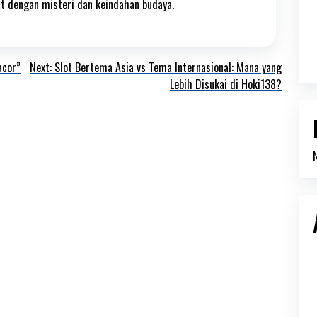
at dengan misteri dan keindahan budaya.
acor”
Next:
Slot Bertema Asia vs Tema Internasional: Mana yang
Lebih Disukai di Hoki138?