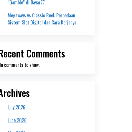
“Gamble” di Bayar77
Megaways vs Classic Reel: Perbedaan
Sistem Slot Digital dan Cara Kerjanya
Recent Comments
No comments to show.
Archives
July 2026
June 2026