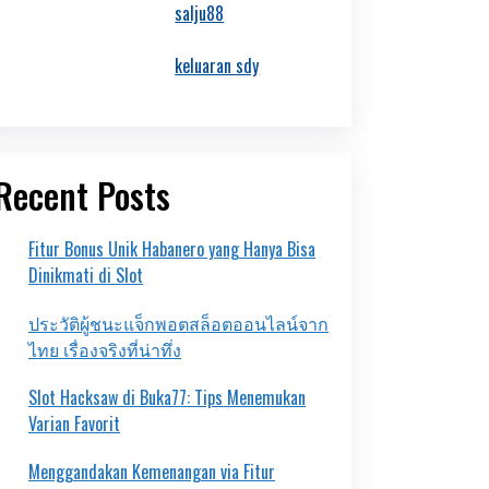
salju88
keluaran sdy
Recent Posts
Fitur Bonus Unik Habanero yang Hanya Bisa
Dinikmati di Slot
ประวัติผู้ชนะแจ็กพอตสล็อตออนไลน์จาก
ไทย เรื่องจริงที่น่าทึ่ง
Slot Hacksaw di Buka77: Tips Menemukan
Varian Favorit
Menggandakan Kemenangan via Fitur