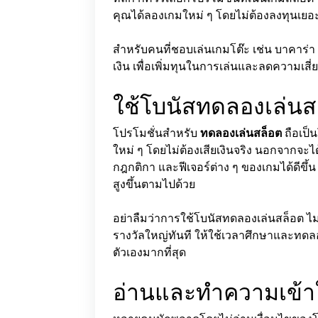
คุณได้ลองเกมใหม่ ๆ โดยไม่ต้องลงทุนเย
สำหรับคนที่ชอบเล่นเกมโต๊ะ เช่น บาคาร่า 
เงิน เพื่อเพิ่มทุนในการเล่นและลดความเสี่
ใช้โบนัสทดลองเล่น
โปรโมชั่นสำหรับ
ทดลองเล่นสล็อต
ถือเป็
ใหม่ ๆ โดยไม่ต้องเสียเงินจริง นอกจากจะไ
กฎกติกา และฟีเจอร์ต่าง ๆ ของเกมได้ดีขึ้น 
สูงขึ้นตามไปด้วย
อย่าลืมว่าการใช้โบนัสทดลองเล่นสล็อต ไม่
รางวัลใหญ่ทันที ให้ใช้เวลาศึกษาและทดลอง
ตัวเองมากที่สุด
อ่านและทำความเข้าใ